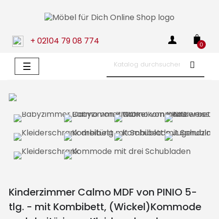
+ 02104 79 08 774
0
Umschalten
☰
der
Navigation
Kinderzimmer Calmo MDF von PINIO 5-
tlg. - mit Kombibett, (Wickel)Kommode