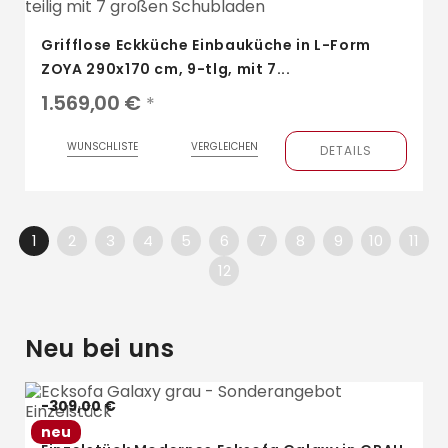
Grifflose Eckküche Einbauküche in L-Form
ZOYA 290x170 cm, 9-tlg, mit 7...
1.569,00 €
*
WUNSCHLISTE
VERGLEICHEN
DETAILS
1
2
3
4
5
6
7
8
9
10
11
12
Neu bei uns
-309,00 €
neu