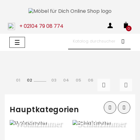
+ 02104 79 08 774
0
Umschalten
☰
der
Navigation
1
2
3
4
5
6
Hauptkategorien
‹
›
Wohnzimmer
Schlafzimmer