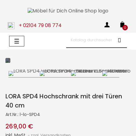
+ 02104 79 08 774
0
Umschalten
☰
der
Navigation
LORA SPD4 Hochschrank mit drei Türen
40 cm
Art.Nr.:
l-lo-SPD4
269,00 €
inkl. MwSt.
zzgl. Versandkosten