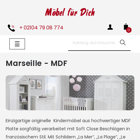
+ 02104 79 08 774
0
Umschalten
☰
der
Navigation
Marseille - MDF
Einzigartige originelle Kindermöbel aus hochwertiger MDF
Platte sorgfältig verarbeitet mit Soft Close Beschlägen in
französischem Stil. Mit Schildern „La Mer“, „La Plage“, „Le