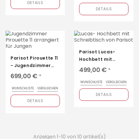
DETAILS
DETAILS
Parisot Lucas-
Parisot Pirouette 11
Hochbett mit
- Jugendzimmer
Schreibtisch und
499,00 €
*
mit Hochbett,
viel Stauraum
699,00 €
*
Schrank,
WUNSCHLISTE
VERGLEICHEN
Schreibtisch und...
WUNSCHLISTE
VERGLEICHEN
DETAILS
DETAILS
Anzeigen 1-10 von 10 artikel(s)