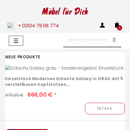
+ 02104 79 08 774
0
Umschalten
☰
der
Navigation
NEUE PRODUKTE
Einzelstück Modernes Ecksofa Galaxy in GRAU mit 5
verstellbaren Kopfstützen,...
666,00 €
*
975,00 €
DETAILS