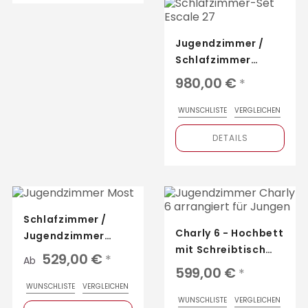
Jugendzimmer /
Schlafzimmer
Escale 27 von
980,00 €
*
Parisot: Bett mit
Schubladen,...
WUNSCHLISTE
VERGLEICHEN
DETAILS
Schlafzimmer /
Charly 6 - Hochbett
Jugendzimmer
mit Schreibtisch
Most mit Bett,
529,00 €
*
Ab
und Kleiderschrank
Schrank und
599,00 €
*
von Parisot
Schreibtisch –
WUNSCHLISTE
VERGLEICHEN
WUNSCHLISTE
VERGLEICHEN
Kommode...