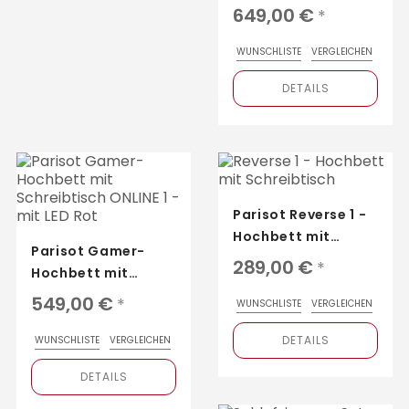
Hochbett Travel 1 –
649,00 €
*
mit viel Platz für
Ihre Sachen
WUNSCHLISTE
VERGLEICHEN
DETAILS
Parisot Reverse 1 -
Hochbett mit
Parisot Gamer-
Schreibtisch, Fach
289,00 €
*
Hochbett mit
und Ablagen
Schreibtisch ONLINE
549,00 €
*
WUNSCHLISTE
VERGLEICHEN
1
DETAILS
WUNSCHLISTE
VERGLEICHEN
DETAILS