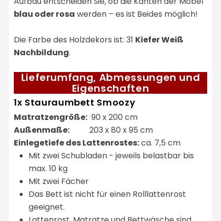
Aufbau entscheiden Sie, ob die Kanten der Möbel
blau oder rosa
werden – es ist Beides möglich!
Die Farbe des Holzdekors ist: 31
Kiefer Weiß
Nachbildung
.
Lieferumfang, Abmessungen und
Eigenschaften
1x Stauraumbett Smoozy
Matratzengröße:
90 x 200 cm
Außenmaße:
203 x 80 x 95 cm
Einlegetiefe des Lattenrostes:
ca. 7,5 cm
Mit zwei Schubladen - jeweils belastbar bis
max. 10 kg
Mit zwei Fächer
Das Bett ist nicht für einen Rolllattenrost
geeignet.
Lattenrost, Matratze und Bettwäsche sind