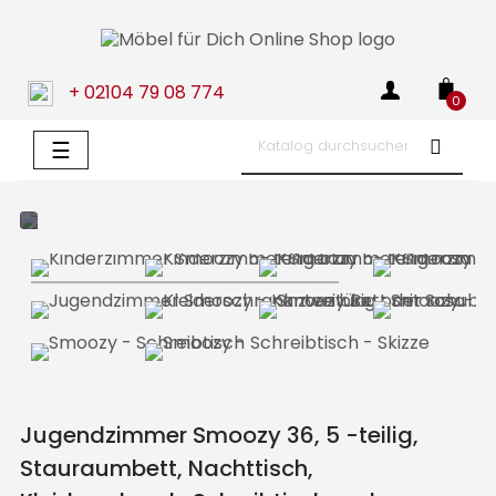
+ 02104 79 08 774
0
Umschalten
☰
der
Navigation
Jugendzimmer Smoozy 36, 5 -teilig,
Stauraumbett, Nachttisch,