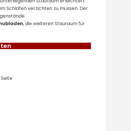
unterliegenden Stauraum erleichtert.
eim Schlafen verzichten zu müssen. Der
egenstände.
chubladen
, die weiteren Stauraum für
ften
 Seite