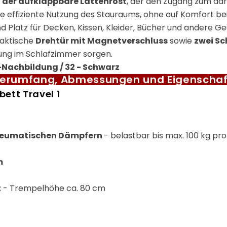
t
der aufklappbare Lattenrost
, der den Zugang zum dar
ne effiziente Nutzung des Stauraums, ohne auf Komfort b
 Platz für Decken, Kissen, Kleider, Bücher und andere G
raktische
Drehtür mit Magnetverschluss
sowie
zwei S
nung im Schlafzimmer sorgen.
e-Nachbildung / 32 - Schwarz
ferumfang, Abmessungen und Eigenscha
ett Travel 1
pneumatischen Dämpfern
- belastbar bis max. 100 kg pro
m
t
- Trempelhöhe ca. 80 cm