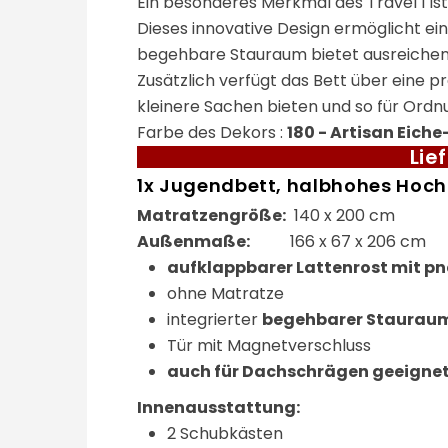
Ein besonderes Merkmal des Travel 1 is
Dieses innovative Design ermöglicht ei
begehbare Stauraum bietet ausreichend
Zusätzlich verfügt das Bett über eine p
kleinere Sachen bieten und so für Ord
Farbe des Dekors :
180 - Artisan Eich
Lie
1x Jugendbett, halbhohes Hochb
Matratzengröße:
140 x 200 cm
Außenmaße:
166 x 67 x 206 cm
aufklappbarer Lattenrost mit 
ohne Matratze
integrierter
begehbarer Staurau
Tür mit Magnetverschluss
auch für Dachschrägen geeigne
Innenausstattung:
2 Schubkästen