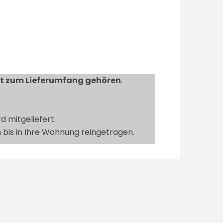
ht zum Lieferumfang gehören
.
 mitgeliefert.
n bis in Ihre Wohnung reingetragen.